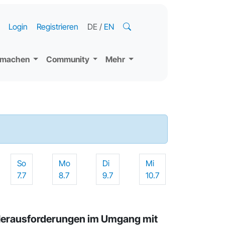
Login
Registrieren
DE
/
EN
tmachen
Community
Mehr
So
Mo
Di
Mi
7.7
8.7
9.7
10.7
Herausforderungen im Umgang mit