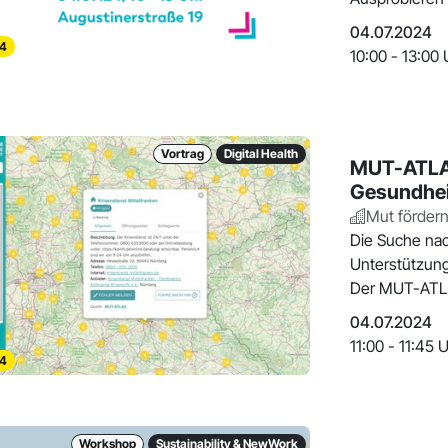
und g
04.07.2024
4
10:00 - 13:00 
Vortrag
Digital Health
MUT-ATLAS
Gesundhei
Mut fördern
Die Suche nac
Unterstützung 
Der MUT-ATLAS
04.07.2024
11:00 - 11:45 
4
Workshop
Sustainability & NewWork