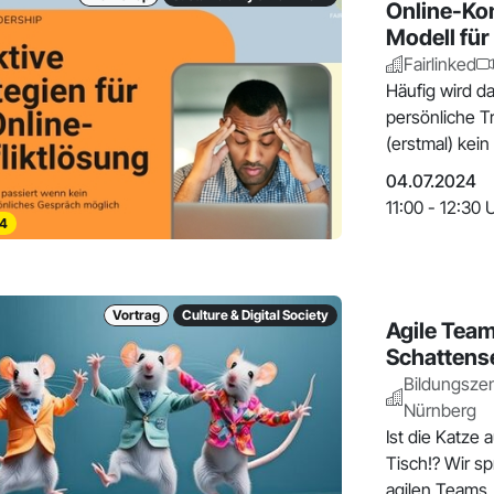
Online-Kon
Modell fü
Fairlinked
Häufig wird d
persönliche T
(erstmal) kei
04.07.2024
11:00 - 12:30 
4
Vortrag
Culture & Digital Society
Agile Team
Schattens
Bildungsze
Nürnberg
Ist die Katze
Tisch!? Wir s
agilen Teams,