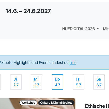
14.6. – 24.6.2027
NUEDIGITAL 2026
Mi
Aktuelle Highlights und Events findest du
hier
.
Di
Mi
Do
Fr
Sa
2.7
3.7
4.7
5.7
6.7
Workshop
Culture & Digital Society
Ethische 