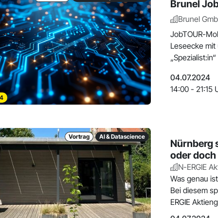
Brunel Jo
Brunel Gm
JobTOUR-Mobil
Leseecke mit
„Spezialist:in
NFC-Chip-
04.07.2024
14:00 - 21:15 
4
Vortrag
AI & Datascience
Nürnberg s
oder doch
N-ERGIE Akt
Was genau ist 
Bei diesem sp
ERGIE Aktieng