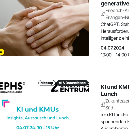
generative
Friedrich-A
Erlangen-N
ChatGPT, Stab
Herausforderu
Intelligenz ei
04.07.2024
4
10:00 - 14:00 
Meetup
AI & Datascience
KI und KMU
Lunch
Zukunftsze
Süd
<b>KI für klein
spannenden Fa
Ausprobieren 