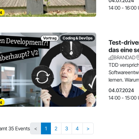
04.07.2024
14:00 - 16:00 
4
Vortrag
Coding & DevOps
Test-driv
das eine s
BRANDAD
TDD versprich
Softwareentwi
lernen. Warum
beschäftigen?
04.07.2024
14:00 - 15:00 
4
amt 35 Events
<
1
2
3
4
>