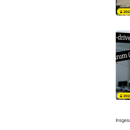
202
202
Insges