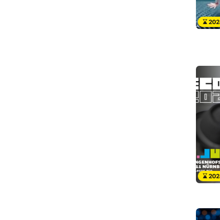
202
202