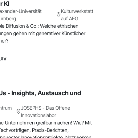
r KI
lexander-Universität
Kulturwerkstatt
ürnberg.
auf AEG
le Diffusion & Co.: Welche ethischen
ngen gehen mit generativer Künstlicher
nher?
Uhr
s - Insights, Austausch und
ntrum
JOSEPHS - Das Offene
Innovationslabor
e Unternehmen greifbar machen! Wie? Mit
chvorträgen, Praxis-Berichten,
neuester Innovationsprojekte, Netzwerken