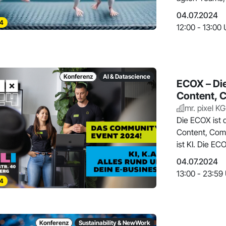
04.07.2024
4
12:00 - 13:00 
Konferenz
AI & Datascience
ECOX – Die
Content,
mr. pixel KG
Die ECOX ist 
Content, Co
ist KI. Die E
04.07.2024
13:00 - 23:59
4
Konferenz
Sustainability & NewWork