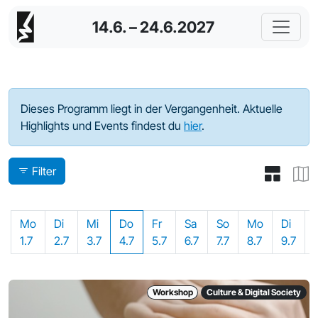
14.6. – 24.6.2027
Programm - 2024
Dieses Programm liegt in der Vergangenheit. Aktuelle
Highlights und Events findest du
hier
.
Filter
Mo
Di
Mi
Do
Fr
Sa
So
Mo
Di
1.7
2.7
3.7
4.7
5.7
6.7
7.7
8.7
9.7
Workshop
Culture & Digital Society