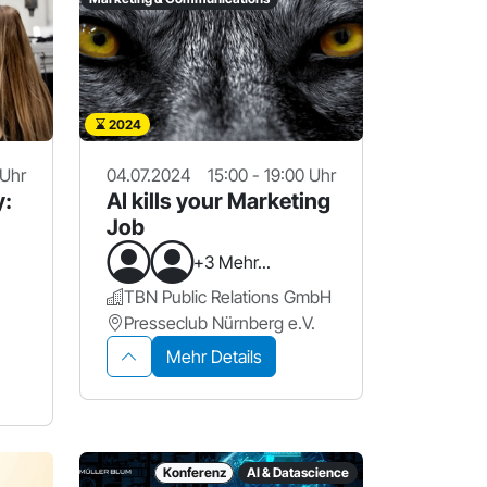
2024
 Uhr
04.07.2024
15:00 - 19:00 Uhr
y:
AI kills your Marketing
Job
+3 Mehr...
TBN Public Relations GmbH
Presseclub Nürnberg e.V.
Mehr Details
Konferenz
AI & Datascience