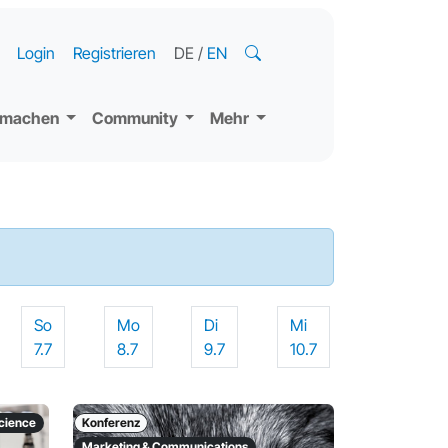
Login
Registrieren
DE
/
EN
tmachen
Community
Mehr
So
Mo
Di
Mi
7.7
8.7
9.7
10.7
science
Konferenz
Marketing & Communications