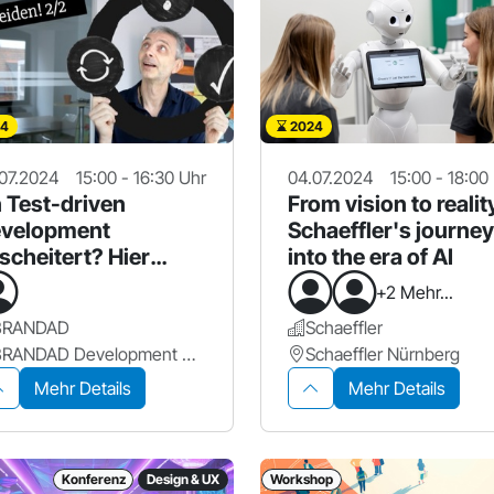
4
2024
07.2024
15:00 - 16:30 Uhr
04.07.2024
15:00 - 18:00
 Test-driven
From vision to realit
velopment
Schaeffler's journey
scheitert? Hier
into the era of AI
fährst du, warum.
+2 Mehr...
BRANDAD
Schaeffler
BRANDAD Development GmbH
Schaeffler Nürnberg
Mehr Details
Mehr Details
Konferenz
Design & UX
Workshop