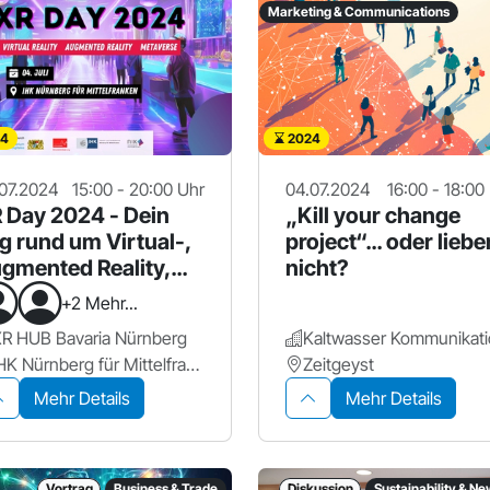
Marketing & Communications
4
2024
07.2024
15:00 - 20:00 Uhr
04.07.2024
16:00 - 18:00
 Day 2024 - Dein
„Kill your change
g rund um Virtual-,
project“… oder liebe
gmented Reality,
nicht?
taverse
+2 Mehr...
R HUB Bavaria Nürnberg
IHK Nürnberg für Mittelfranken
Zeitgeyst
Mehr Details
Mehr Details
Vortrag
Business & Trade
Diskussion
Sustainability & 