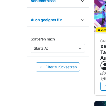
Vorkenntnisse
Auch geeignet für
202
Sortieren nach
04.
XR
Ta
Au
Me
Filter zurücksetzen
X