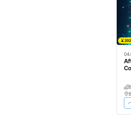
202
04.
Af
Co