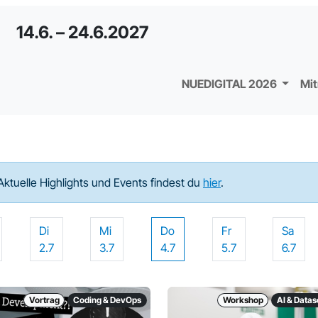
14.6. – 24.6.2027
NUEDIGITAL 2026
Mi
Aktuelle Highlights und Events findest du
hier
.
Di
Mi
Do
Fr
Sa
2.7
3.7
4.7
5.7
6.7
Vortrag
Coding & DevOps
Workshop
AI & Data