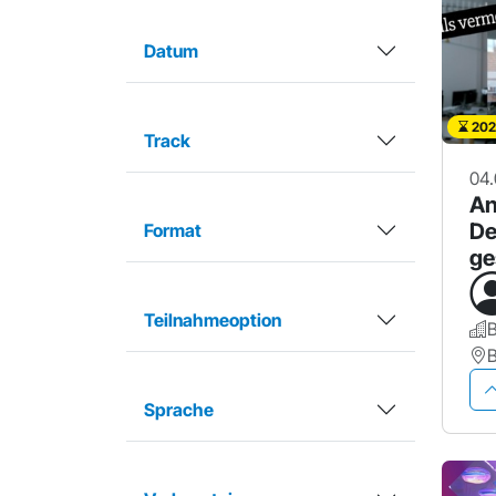
Datum
202
Track
04.
An
De
Format
ge
er
Teilnahmeoption
Sprache