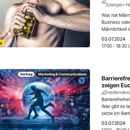
Erlangen-N
Was hat Männl
Business ode
Männlichkeit i
werd
03.07.2024
4
17:00 - 18:30 
Vortrag
Marketing & Communications
Barrierefre
zeigen Euc
mediendesi
Barrierefreih
Was gibt es t
setze ich Barr
03.07.2024