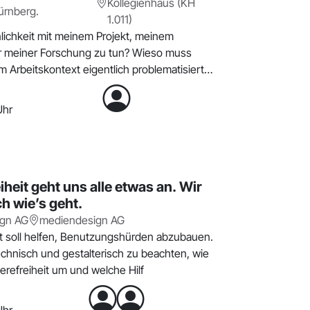
Kollegienhaus (KH
ürnberg.
1.011)
ichkeit mit meinem Projekt, meinem
r meiner Forschung zu tun? Wieso muss
m Arbeitskontext eigentlich problematisiert
Uhr
iheit geht uns alle etwas an. Wir
h wie’s geht.
gn AG
mediendesign AG
eit soll helfen, Benutzungshürden abzubauen.
echnisch und gestalterisch zu beachten, wie
ierefreiheit um und welche Hilf