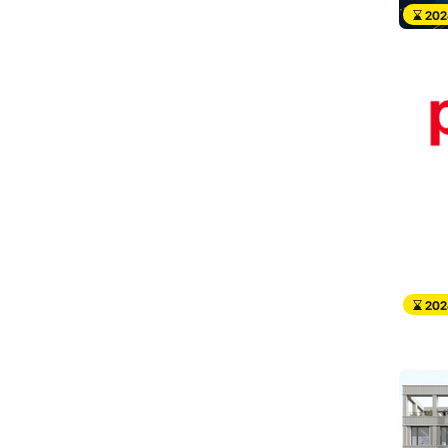
202
202