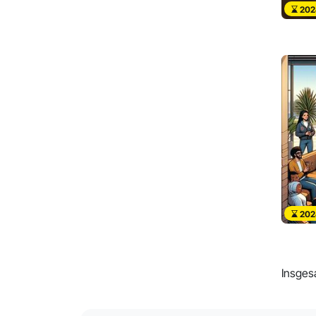
202
202
Insges