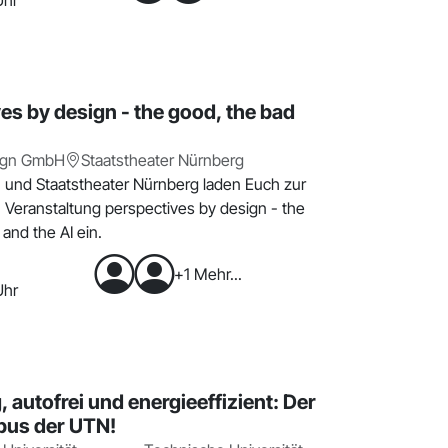
Uhr
es by design - the good, the bad
ign GmbH
Staatstheater Nürnberg
 und Staatstheater Nürnberg laden Euch zur
eranstaltung perspectives by design - the
and the AI ein.
+1 Mehr...
Uhr
, autofrei und energieeffizient: Der
us der UTN!