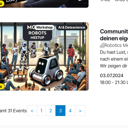
4
Workshop
AI & Datascience
Community
deinen ei
Robotics M
Du hast Lust,
nach einem ei
Wir zeigen dir
03.07.2024
18:00 - 21:30 
4
amt 31 Events
<
1
2
3
4
>