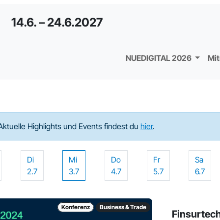
14.6. – 24.6.2027
NUEDIGITAL 2026
Mi
Aktuelle Highlights und Events findest du
hier
.
Di
Mi
Do
Fr
Sa
2.7
3.7
4.7
5.7
6.7
Konferenz
Business & Trade
Finsurtec