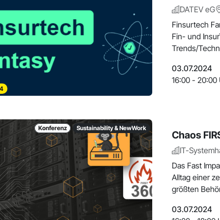
DATEV eG
Finsurtech Fan
Fin- und Insu
Trends/Techn
03.07.2024
16:00 - 20:00
4
Konferenz
Sustainability & NewWork
Chaos FIR
IT-Systemh
Das Fast Impa
Alltag einer z
größten Behö
03.07.2024