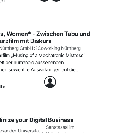
Uhr
ts, Women* - Zwischen Tabu und
urzfilm mit Diskurs
 Nürnberg GmbH
Coworking Nürnberg
film „Musing of a Mechatronic Mistress"
elt der humanoid aussehenden
nen sowie ihre Auswirkungen auf die
alit
Uhr
nize your Digital Business
Senatssaal im
lexander-Universität