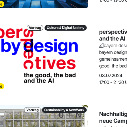
17:00 - 19:00 
4
Vortrag
Culture & Digital Society
perspectiv
and the AI
bayern des
bayern design
gemeinsamen V
good, the bad 
03.07.2024
17:00 - 21:30 
4
Vortrag
Sustainability & NewWork
Nachhaltig
neue Camp