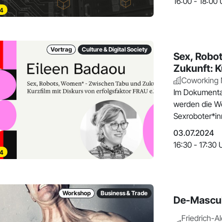
16:00 - 18:00 
4
Vortrag
Culture & Digital Society
Sex, Robo
Zukunft: K
Coworking
Im Dokumentar
werden die W
Sexroboter*in
menschl. Sexu
03.07.2024
16:30 - 17:30 
4
Workshop
Business & Trade
De-Masculi
Friedrich-A