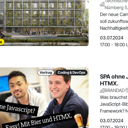
Technische 
Nürnberg (
Der neue Cam
soll zukunfts
Nachhaltigkei
unser
03.07.2024
4
17:00 - 18:00 
Vortrag
Coding & DevOps
SPA ohne J
HTMX.
BRANDAD
Was brauchst
JavaScript-Bi
Framework? Ne
ei
03.07.2024
17:00 - 19:00 