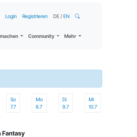
Login
Registrieren
DE
/
EN
tmachen
Community
Mehr
So
Mo
Di
Mi
7.7
8.7
9.7
10.7
h Fantasy