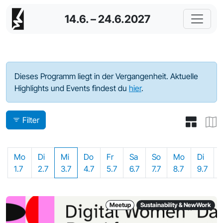
14.6. – 24.6.2027
Programm - 2024
Dieses Programm liegt in der Vergangenheit. Aktuelle
Highlights und Events findest du
hier
.
Filter
Mo
Di
Mi
Do
Fr
Sa
So
Mo
Di
1.7
2.7
3.7
4.7
5.7
6.7
7.7
8.7
9.7
Meetup
Sustainability & NewWork