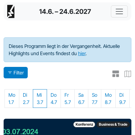
14.6. – 24.6.2027
Programm - 2024
Dieses Programm liegt in der Vergangenheit. Aktuelle
Highlights und Events findest du
hier
.
Filter
Mo
Di
Mi
Do
Fr
Sa
So
Mo
Di
1.7
2.7
3.7
4.7
5.7
6.7
7.7
8.7
9.7
Konferenz
Business & Trade