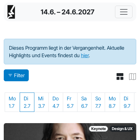
14.6. – 24.6.2027
Programm - 2024
Dieses Programm liegt in der Vergangenheit. Aktuelle
Highlights und Events findest du
hier
.
Filter
Mo
Di
Mi
Do
Fr
Sa
So
Mo
Di
1.7
2.7
3.7
4.7
5.7
6.7
7.7
8.7
9.7
Keynote
Design & UX