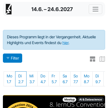
14.6. – 24.6.2027
Programm - 2024
Dieses Programm liegt in der Vergangenheit. Aktuelle
Highlights und Events findest du
hier
.
Filter
Mo
Di
Mi
Do
Fr
Sa
So
Mo
Di
1.7
2.7
3.7
4.7
5.7
6.7
7.7
8.7
9.7
Meetup
AI & Datascience