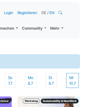
Login
Registrieren
DE
/
EN
tmachen
Community
Mehr
So
Mo
Di
Mi
7.7
8.7
9.7
10.7
science
Workshop
Sustainability & NewWork