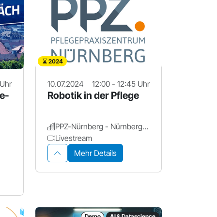
2024
 Uhr
10.07.2024
12:00 - 12:45 Uhr
e-
Robotik in der Pflege
PPZ-Nürnberg - NürnbergStift
Livestream
Mehr Details
Demo
AI & Datascience