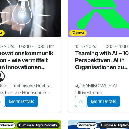
4
2024
07.2024
09:00 - 10:30 Uhr
10.07.2024
10:00 - 11:00
novationskommunik
Teaming with AI – 10
ion - wie vermittelt
Perspektiven, AI in
n Innovationen
Organisationen zu
chtig?
integrieren
Ohm - Technische Hochschule Nürnberg Georg Simon Ohm
TEAMING WITH AI
Technische Hochschule Nürnberg Georg Simon Ohm
Livestream
Mehr Details
Mehr Details
onferenz
Culture & Digital Society
Konferenz
Culture & Digital 