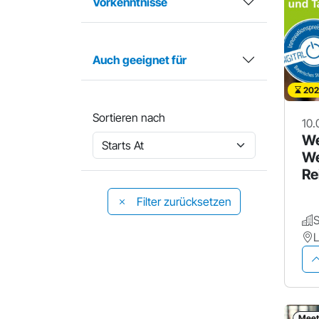
Vorkenntnisse
Auch geeignet für
202
Sortieren nach
10.
We
We
Re
au
Filter zurücksetzen
Meet