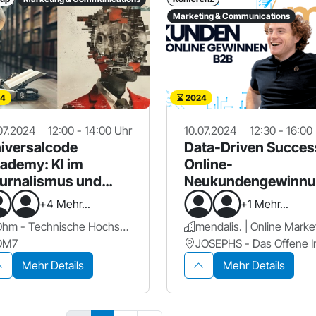
Marketing & Communications
4
2024
07.2024
12:00 - 14:00 Uhr
10.07.2024
12:30 - 16:00
iversalcode
Data-Driven Succes
ademy: KI im
Online-
urnalismus und
Neukundengewinn
rketing
richtig angehen
+4 Mehr...
+1 Mehr...
Ohm - Technische Hochschule Nürnberg Georg Simon Ohm
OM7
Mehr Details
Mehr Details