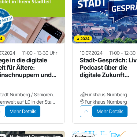
4
2024
07.2024
11:00 - 13:30 Uhr
10.07.2024
11:00 - 12:30
ge in die digitale
Stadt-Gespräch: Liv
lt für Ältere:
Podcast über die
inschnuppern und
digitale Zukunft
sprobieren!
Nürnbergs
Stadt Nürnberg / Seniorenamt
Funkhaus Nürnberg
Lernwelt auf L0 in der Stadtbibliothek Zentrum
Funkhaus Nürnberg
Mehr Details
Mehr Details
up
Marketing & Communications
Konferenz