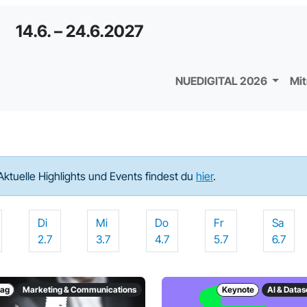
14.6. – 24.6.2027
NUEDIGITAL 2026
Mi
Aktuelle Highlights und Events findest du
hier
.
Di
Mi
Do
Fr
Sa
2.7
3.7
4.7
5.7
6.7
rag
Marketing & Communications
Keynote
AI & Data