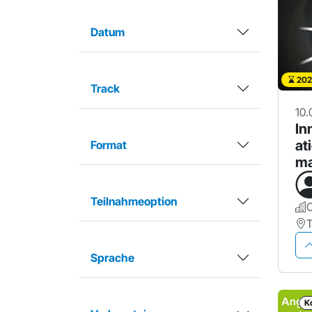
Datum
202
Track
10.
In
at
Format
ma
ri
Teilnahmeoption
Sprache
K