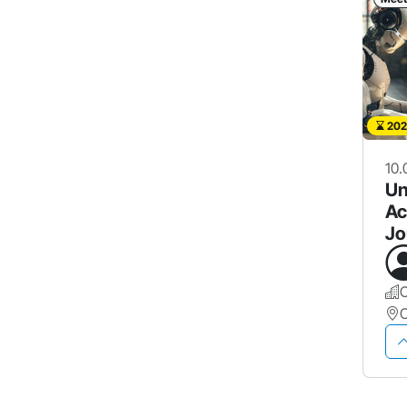
202
10.
Un
Ac
Jo
Ma