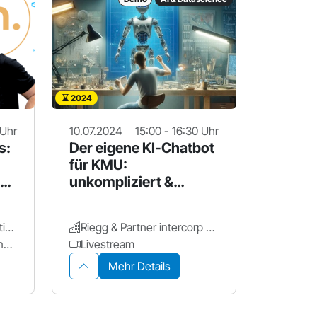
2024
 Uhr
10.07.2024
15:00 - 16:30 Uhr
s:
Der eigene KI-Chatbot
für KMU:
ung
unkompliziert &
datenschutzkonform
mendalis. | Online Marketing Agentur
Riegg & Partner intercorp GmbH
JOSEPHS - Das Offene Innovationslabor
Livestream
Mehr Details