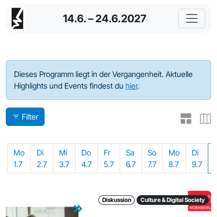
14.6. – 24.6.2027
Programm - 2024
Dieses Programm liegt in der Vergangenheit. Aktuelle
Highlights und Events findest du
hier
.
Filter
Mo
Di
Mi
Do
Fr
Sa
So
Mo
Di
1.7
2.7
3.7
4.7
5.7
6.7
7.7
8.7
9.7
Diskussion
Culture & Digital Society