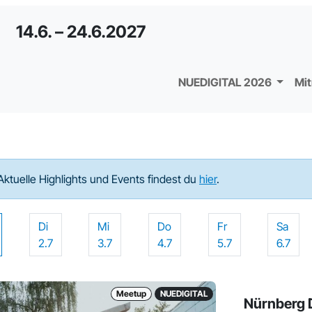
14.6. – 24.6.2027
NUEDIGITAL 2026
Mi
Aktuelle Highlights und Events findest du
hier
.
Di
Mi
Do
Fr
Sa
2.7
3.7
4.7
5.7
6.7
Meetup
NUEDIGITAL
Nürnberg D