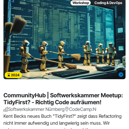
Workshop
Coding & DevOps
2024
CommunityHub | Softwerkskammer Meetup:
TidyFirst? - Richtig Code aufräumen!
Softwerkskammer Nürnberg
CodeCamp:N
Kent Becks neues Buch "TidyFirst?" zeigt dass Refactoring
nicht immer aufwendig und langwierig sein muss. Wir