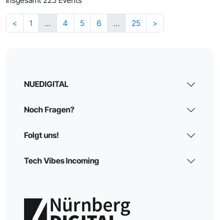
<
1
…
4
5
6
…
25
>
NUEDIGITAL
Noch Fragen?
Folgt uns!
Tech Vibes Incoming