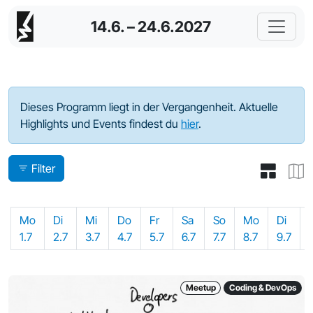
14.6. – 24.6.2027
Programm - 2024
Dieses Programm liegt in der Vergangenheit. Aktuelle
Highlights und Events findest du
hier
.
Filter
Mo
Di
Mi
Do
Fr
Sa
So
Mo
Di
1.7
2.7
3.7
4.7
5.7
6.7
7.7
8.7
9.7
Meetup
Coding & DevOps