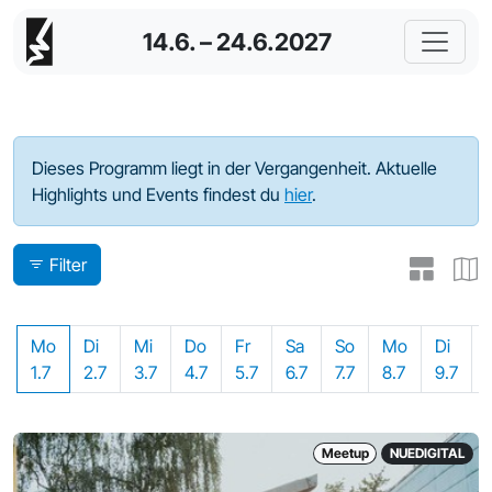
14.6. – 24.6.2027
Programm - 2024
Dieses Programm liegt in der Vergangenheit. Aktuelle
Highlights und Events findest du
hier
.
Filter
Mo
Di
Mi
Do
Fr
Sa
So
Mo
Di
1.7
2.7
3.7
4.7
5.7
6.7
7.7
8.7
9.7
Meetup
NUEDIGITAL