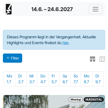
14.6. – 24.6.2027
Programm - 2024
Dieses Programm liegt in der Vergangenheit. Aktuelle
Highlights und Events findest du
hier
.
Filter
Mo
Di
Mi
Do
Fr
Sa
So
Mo
Di
1.7
2.7
3.7
4.7
5.7
6.7
7.7
8.7
9.7
Meetup
NUEDIGITAL