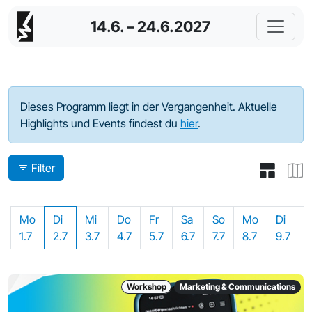
14.6. – 24.6.2027
Programm - 2024
Dieses Programm liegt in der Vergangenheit. Aktuelle
Highlights und Events findest du
hier
.
Filter
Mo
Di
Mi
Do
Fr
Sa
So
Mo
Di
1.7
2.7
3.7
4.7
5.7
6.7
7.7
8.7
9.7
Workshop
Marketing & Communications