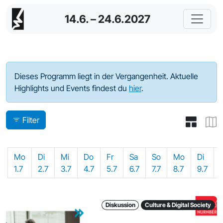
14.6. – 24.6.2027
Programm - 2024
Dieses Programm liegt in der Vergangenheit. Aktuelle
Highlights und Events findest du
hier
.
Filter
Mo
Di
Mi
Do
Fr
Sa
So
Mo
Di
1.7
2.7
3.7
4.7
5.7
6.7
7.7
8.7
9.7
Diskussion
Culture & Digital Society