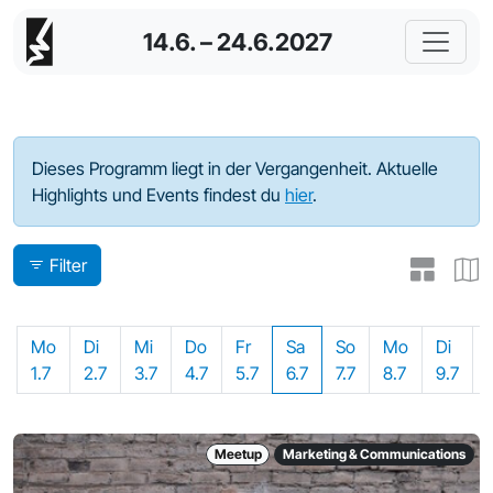
14.6. – 24.6.2027
Programm - 2024
Dieses Programm liegt in der Vergangenheit. Aktuelle
Highlights und Events findest du
hier
.
Filter
Mo
Di
Mi
Do
Fr
Sa
So
Mo
Di
1.7
2.7
3.7
4.7
5.7
6.7
7.7
8.7
9.7
Meetup
Marketing & Communications