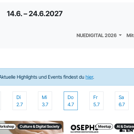
14.6. – 24.6.2027
NUEDIGITAL 2026
Mi
Aktuelle Highlights und Events findest du
hier
.
Di
Mi
Do
Fr
Sa
2.7
3.7
4.7
5.7
6.7
orkshop
Culture & Digital Society
Meetup
AI & Data