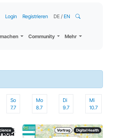
Login
Registrieren
DE
/
EN
tmachen
Community
Mehr
So
Mo
Di
Mi
7.7
8.7
9.7
10.7
science
Vortrag
Digital Health