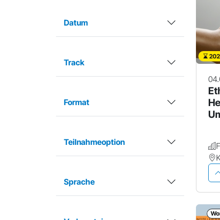
Datum
202
Track
04.
Et
He
Format
Um
ge
Teilnahmeoption
K
Sprache
Wo