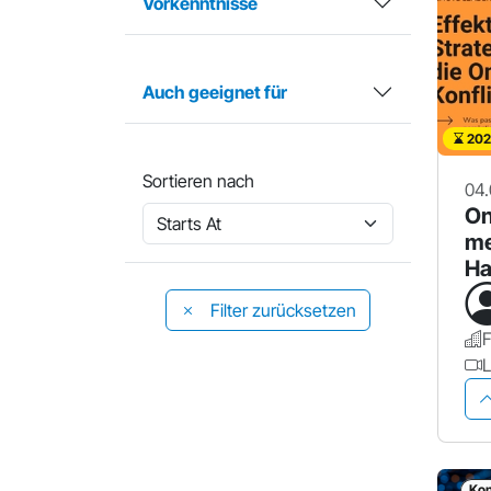
Vorkenntnisse
Auch geeignet für
202
Sortieren nach
04.
On
me
Ha
Re
Filter zurücksetzen
F
L
Kon