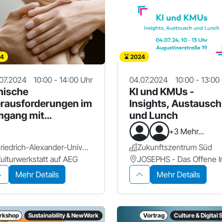
4
2024
07.2024
10:00 - 14:00 Uhr
04.07.2024
10:00 - 13:00
hische
KI und KMUs -
rausforderungen im
Insights, Austausch
gang mit
und Lunch
nerativer KI
+3 Mehr...
Friedrich-Alexander-Universität Erlangen-Nürnberg.
Zukunftszentrum Süd
ulturwerkstatt auf AEG
Mehr Details
Mehr Details
rkshop
Sustainability & NewWork
Vortrag
Culture & Digital 