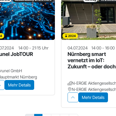
4
2024
07.2024
14:00 - 21:15 Uhr
04.07.2024
14:00 - 16:00
unel JobTOUR
Nürnberg smart
vernetzt im IoT:
Zukunft – oder doch
Brunel GmbH
schon Gegenwart?
auptmarkt Nürnberg
N-ERGIE Aktiengesellsch
Mehr Details
N-ERGIE Aktiengesellsch
Mehr Details