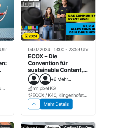
2024
 Uhr
04.07.2024
13:00 - 23:59 Uhr
ECOX – Die
en:
Convention für
sustainable Content,
Commerce und
+6 Mehr...
Community
Bildungszentrum im Bildungscampus Nürnberg
mr. pixel KG
ECOX / K40, Klingenhofstr. 40
Mehr Details
science
Vortrag
Coding & DevOps