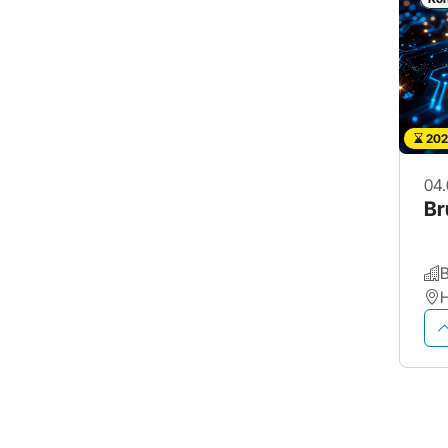
202
04.
Br
H