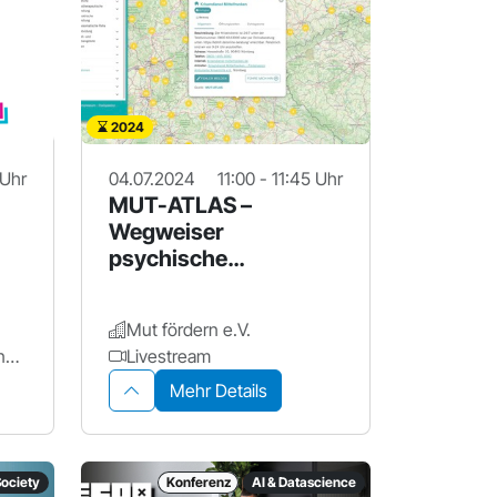
2024
 Uhr
04.07.2024
11:00 - 11:45 Uhr
MUT-ATLAS –
Wegweiser
psychische
Gesundheit
Mut fördern e.V.
JOSEPHS - Das Offene Innovationslabor
Livestream
Mehr Details
Society
Konferenz
AI & Datascience