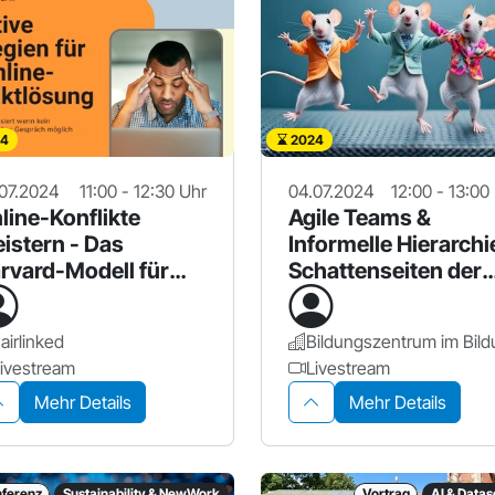
4
2024
07.2024
11:00 - 12:30 Uhr
04.07.2024
12:00 - 13:00
line-Konflikte
Agile Teams &
istern - Das
Informelle Hierarchi
rvard-Modell für
Schattenseiten der
mote Leadership
New Work?
airlinked
ivestream
Livestream
Mehr Details
Mehr Details
ferenz
Sustainability & NewWork
Vortrag
AI & Data