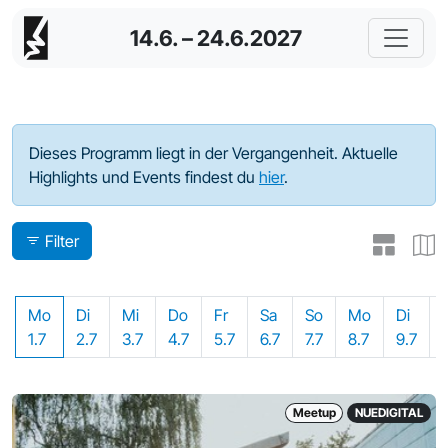
14.6. – 24.6.2027
Programm - 2024
Dieses Programm liegt in der Vergangenheit. Aktuelle
Highlights und Events findest du
hier
.
Filter
Mo
Di
Mi
Do
Fr
Sa
So
Mo
Di
1.7
2.7
3.7
4.7
5.7
6.7
7.7
8.7
9.7
Meetup
NUEDIGITAL