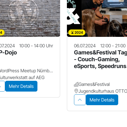
4
2024
07.2024
10:00 - 14:00 Uhr
06.07.2024
12:00 - 21:00
-Dojo
Games&Festival Ta
- Couch-Gaming,
eSports, Speedruns
WordPress Meetup Nürnberg
und mehr!
ulturwerkstatt auf AEG
Games&Festival
Mehr Details
Jugendkulturhaus OTT
Mehr Details