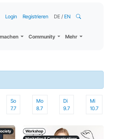
Login
Registrieren
DE
/
EN
tmachen
Community
Mehr
So
Mo
Di
Mi
7.7
8.7
9.7
10.7
Society
Workshop
Marketing & Communications