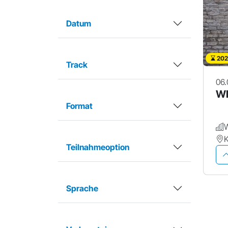
Datum
202
Track
06.
WP
Format
K
Teilnahmeoption
Sprache