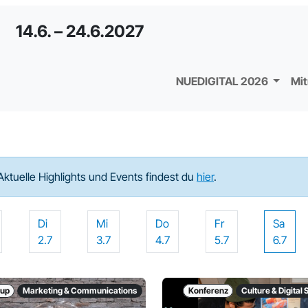
14.6. – 24.6.2027
NUEDIGITAL 2026
Mi
Aktuelle Highlights und Events findest du
hier
.
Di
Mi
Do
Fr
Sa
2.7
3.7
4.7
5.7
6.7
up
Marketing & Communications
Konferenz
Culture & Digital 