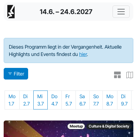
14.6. – 24.6.2027
Programm - 2024
Dieses Programm liegt in der Vergangenheit. Aktuelle
Highlights und Events findest du
hier
.
Filter
Mo
Di
Mi
Do
Fr
Sa
So
Mo
Di
1.7
2.7
3.7
4.7
5.7
6.7
7.7
8.7
9.7
Meetup
Culture & Digital Society