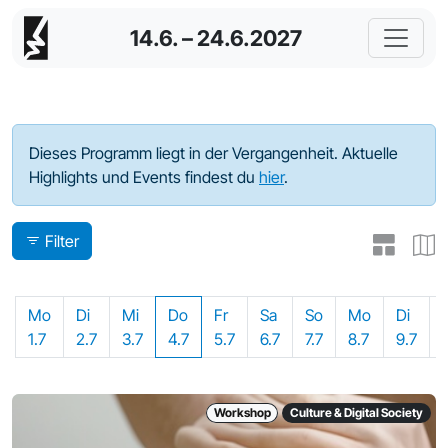
14.6. – 24.6.2027
Programm - 2024
Dieses Programm liegt in der Vergangenheit. Aktuelle
Highlights und Events findest du
hier
.
Filter
Mo
Di
Mi
Do
Fr
Sa
So
Mo
Di
1.7
2.7
3.7
4.7
5.7
6.7
7.7
8.7
9.7
Workshop
Culture & Digital Society