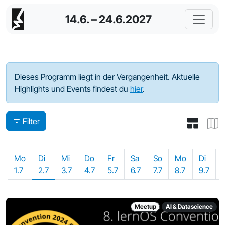
14.6. – 24.6.2027
Programm - 2024
Dieses Programm liegt in der Vergangenheit. Aktuelle
Highlights und Events findest du
hier
.
Filter
Mo
Di
Mi
Do
Fr
Sa
So
Mo
Di
1.7
2.7
3.7
4.7
5.7
6.7
7.7
8.7
9.7
Meetup
AI & Datascience