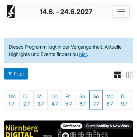
14.6. – 24.6.2027
Programm - 2024
Dieses Programm liegt in der Vergangenheit. Aktuelle
Highlights und Events findest du
hier
.
Filter
Mo
Di
Mi
Do
Fr
Sa
So
Mo
Di
1.7
2.7
3.7
4.7
5.7
6.7
7.7
8.7
9.7
Konferenz
Sustainability & NewWork