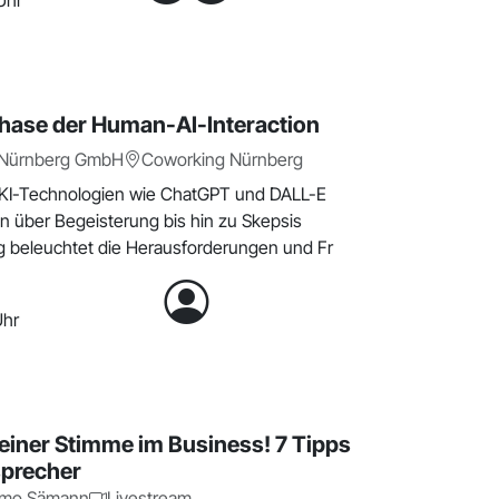
Uhr
Phase der Human-AI-Interaction
 Nürnberg GmbH
Coworking Nürnberg
KI-Technologien wie ChatGPT und DALL-E
on über Begeisterung bis hin zu Skepsis
ag beleuchtet die Herausforderungen und Fr
Uhr
deiner Stimme im Business! 7 Tipps
sprecher
imo Sämann
Livestream