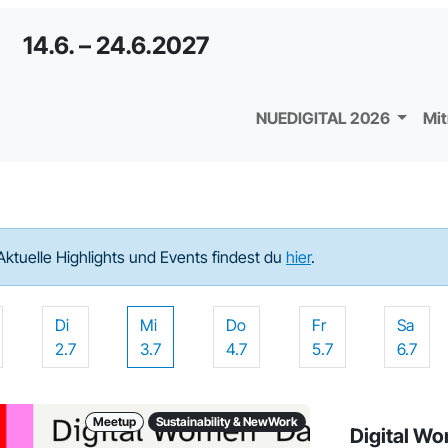
14.6. – 24.6.2027
NUEDIGITAL 2026
Mi
Aktuelle Highlights und Events findest du
hier
.
Di
Mi
Do
Fr
Sa
2.7
3.7
4.7
5.7
6.7
Meetup
Sustainability & NewWork
Digital W