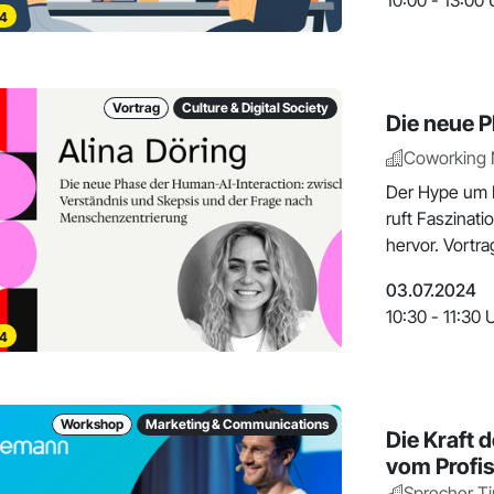
10:00 - 13:00 
4
Vortrag
Culture & Digital Society
Die neue 
Coworking
Der Hype um 
ruft Faszinati
hervor. Vortr
03.07.2024
10:30 - 11:30 
4
Workshop
Marketing & Communications
Die Kraft 
vom Profi
Sprecher T