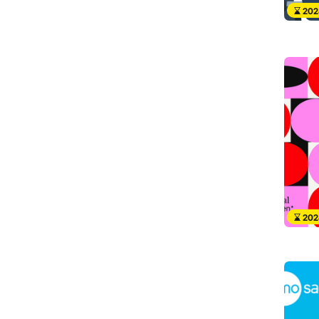
202
202