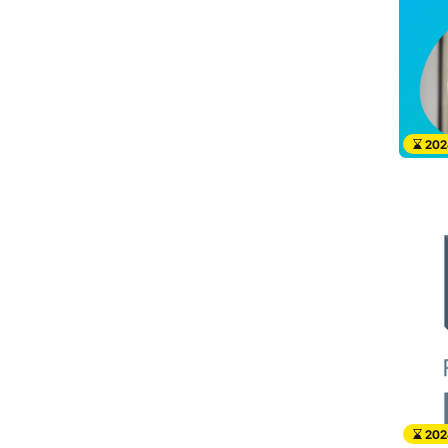
202
202