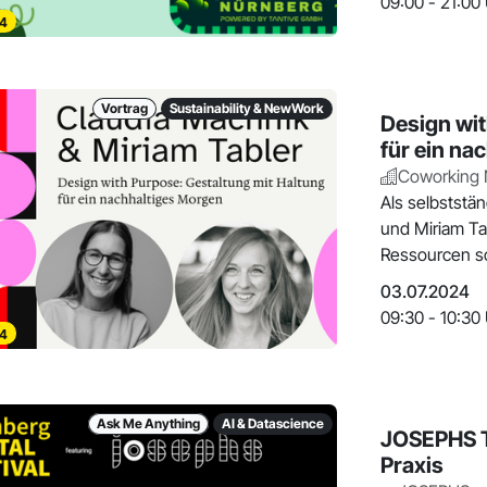
09:00 - 21:00
4
Vortrag
Sustainability & NewWork
Design wit
für ein na
Coworking
Als selbststä
und Miriam T
Ressourcen sc
03.07.2024
09:30 - 10:30
4
Ask Me Anything
AI & Datascience
JOSEPHS T
Praxis