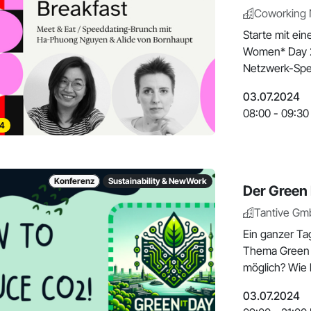
Coworking
Starte mit ei
Women* Day 202
Netzwerk-Spee
03.07.2024
08:00 - 09:30
4
Konferenz
Sustainability & NewWork
Der Green
Tantive G
Ein ganzer Ta
Thema Green IT
möglich? Wie k
03.07.2024