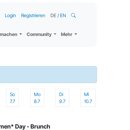
Login
Registrieren
DE
/
EN
tmachen
Community
Mehr
So
Mo
Di
Mi
7.7
8.7
9.7
10.7
omen* Day - Brunch