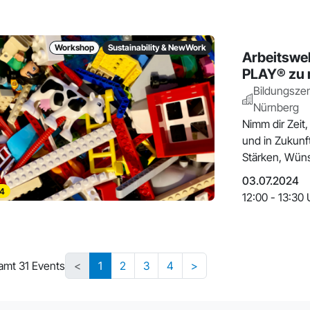
Workshop
Sustainability & NewWork
Arbeitswe
PLAY® zu 
Bildungsze
Nürnberg
Nimm dir Zeit,
und in Zukunf
Stärken, Wüns
03.07.2024
4
12:00 - 13:30 
amt 31 Events
<
1
2
3
4
>