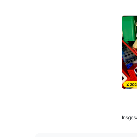
202
Insges