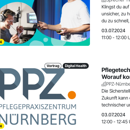
Klingst du au
unsicher, zu 
du zu schnell,
03.07.2024
11:00 - 12:00 
4
Vortrag
Digital Health
Pflegetec
Worauf ko
PPZ-Nürnber
Die Sicherstel
Zukunft kann 
technischer u
03.07.2024
12:00 - 12:45 
4