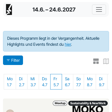
14.6. – 24.6.2027
Programm - 2024
Dieses Programm liegt in der Vergangenheit. Aktuelle
Highlights und Events findest du
hier
.
Filter
Mo
Di
Mi
Do
Fr
Sa
So
Mo
Di
1.7
2.7
3.7
4.7
5.7
6.7
7.7
8.7
9.7
Meetup
Sustainability & NewWork