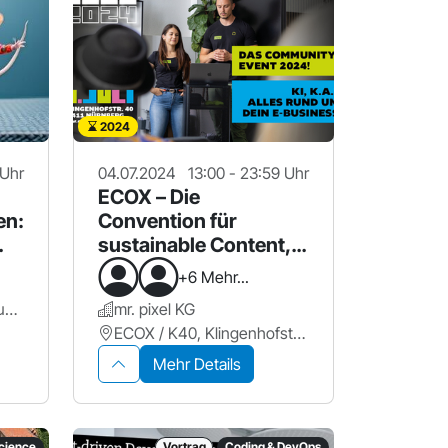
2024
 Uhr
04.07.2024
13:00 - 23:59 Uhr
ECOX – Die
en:
Convention für
sustainable Content,
Commerce und
+6 Mehr...
Community
Bildungszentrum im Bildungscampus Nürnberg
mr. pixel KG
ECOX / K40, Klingenhofstr. 40
Mehr Details
science
Vortrag
Coding & DevOps