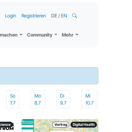
Login
Registrieren
DE
/
EN
tmachen
Community
Mehr
So
Mo
Di
Mi
7.7
8.7
9.7
10.7
science
Vortrag
Digital Health