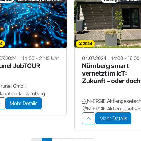
4
2024
07.2024
14:00 - 21:15 Uhr
04.07.2024
14:00 - 16:00
unel JobTOUR
Nürnberg smart
vernetzt im IoT:
Zukunft – oder doch
Brunel GmbH
schon Gegenwart?
auptmarkt Nürnberg
N-ERGIE Aktiengesellsch
Mehr Details
N-ERGIE Aktiengesellsch
Mehr Details