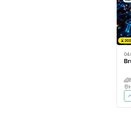
202
04.
Br
H