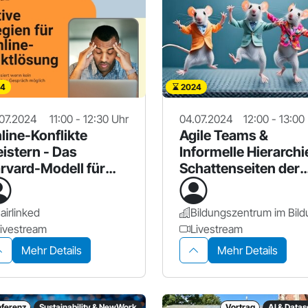
4
2024
07.2024
11:00 - 12:30 Uhr
04.07.2024
12:00 - 13:00
line-Konflikte
Agile Teams &
istern - Das
Informelle Hierarchi
rvard-Modell für
Schattenseiten der
mote Leadership
New Work?
airlinked
ivestream
Livestream
Mehr Details
Mehr Details
ferenz
Sustainability & NewWork
Vortrag
AI & Data