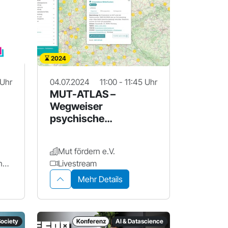
2024
 Uhr
04.07.2024
11:00 - 11:45 Uhr
MUT-ATLAS –
Wegweiser
psychische
Gesundheit
Mut fördern e.V.
JOSEPHS - Das Offene Innovationslabor
Livestream
Mehr Details
Society
Konferenz
AI & Datascience