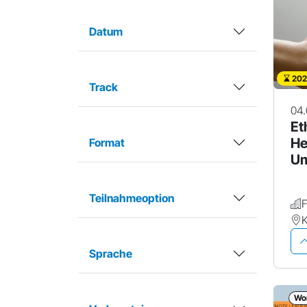
Datum
202
Track
04.
Et
He
Format
Um
ge
Teilnahmeoption
K
Sprache
Wo