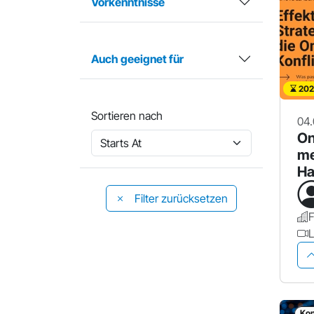
Vorkenntnisse
Auch geeignet für
202
Sortieren nach
04.
On
me
Ha
Re
Filter zurücksetzen
F
L
Kon