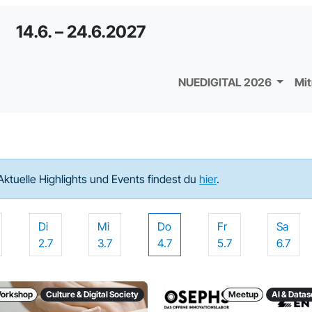
14.6. – 24.6.2027
NUEDIGITAL 2026
Mi
Aktuelle Highlights und Events findest du
hier
.
Di
Mi
Do
Fr
Sa
2.7
3.7
4.7
5.7
6.7
orkshop
Culture & Digital Society
Meetup
AI & Data