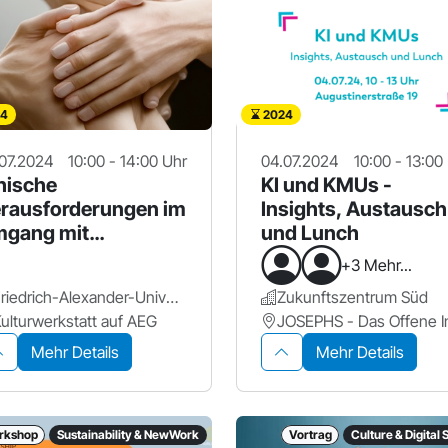
4
2024
07.2024
10:00 - 14:00 Uhr
04.07.2024
10:00 - 13:00
hische
KI und KMUs -
rausforderungen im
Insights, Austausch
gang mit
und Lunch
nerativer KI
+3 Mehr...
Friedrich-Alexander-Universität Erlangen-Nürnberg.
Zukunftszentrum Süd
ulturwerkstatt auf AEG
Mehr Details
Mehr Details
rkshop
Sustainability & NewWork
Vortrag
Culture & Digital 