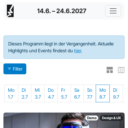
14.6. – 24.6.2027
Programm - 2024
Dieses Programm liegt in der Vergangenheit. Aktuelle
Highlights und Events findest du
hier
.
Filter
Mo
Di
Mi
Do
Fr
Sa
So
Mo
Di
1.7
2.7
3.7
4.7
5.7
6.7
7.7
8.7
9.7
Demo
Design & UX