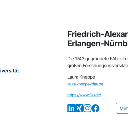
Friedrich-Alexa
Erlangen-Nürnb
Die 1743 gegründete FAU ist m
großen Forschungsuniversität
Laura Kneppe
laura.kneppe@fau.de
https://www.fau.de/
Meh