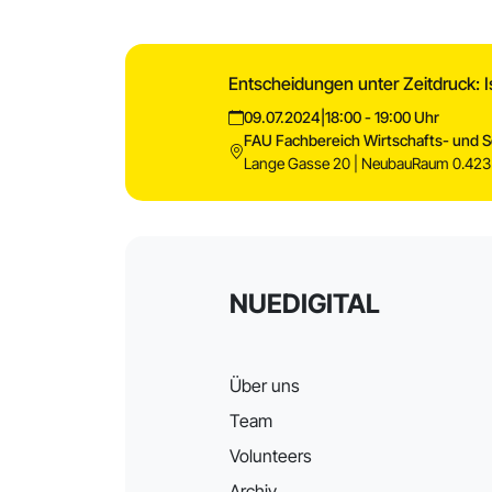
Entscheidungen unter Zeitdruck: I
09.07.2024
|
18:00 - 19:00 Uhr
FAU Fachbereich Wirtschafts- und 
Lange Gasse 20 | NeubauRaum 0.423
NUEDIGITAL
Über uns
Team
Volunteers
Archiv