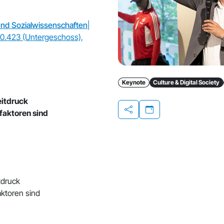
und Sozialwissenschaften
|
0.423 (Untergeschoss),
Keynote
Culture & Digital Society
eitdruck
faktoren sind
Teilen
tdruck
aktoren sind