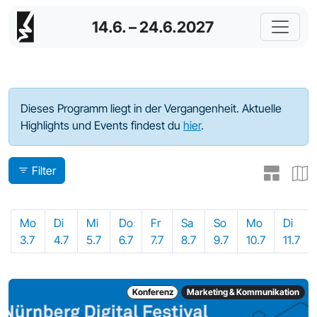
14.6. – 24.6.2027
Programm - 2023
Dieses Programm liegt in der Vergangenheit. Aktuelle
Highlights und Events findest du
hier
.
Filter
Mo
Di
Mi
Do
Fr
Sa
So
Mo
Di
3.7
4.7
5.7
6.7
7.7
8.7
9.7
10.7
11.7
Konferenz
Marketing & Kommunikation