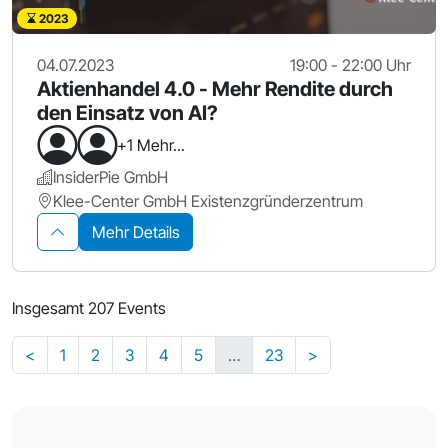
2023
04.07.2023
19:00 - 22:00 Uhr
Aktienhandel 4.0 - Mehr Rendite durch
den Einsatz von AI?
+1 Mehr...
InsiderPie GmbH
Klee-Center GmbH Existenzgründerzentrum
Mehr Details
Insgesamt 207 Events
<
1
2
3
4
5
…
23
>