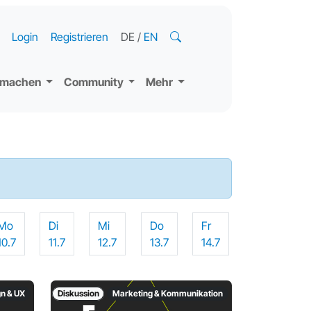
Login
Registrieren
DE
/
EN
tmachen
Community
Mehr
Mo
Di
Mi
Do
Fr
10.7
11.7
12.7
13.7
14.7
gn & UX
Diskussion
Marketing & Kommunikation