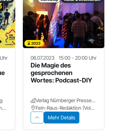
2023
 Uhr
06.07.2023
15:00 - 20:00 Uhr
Die Magie des
ue
gesprochenen
Wortes: Podcast-DIY
rg
Verlag Nürnberger Presse (VNP)
Südwestpark Forum Nürnberg
Fein-Raus-Redaktion (Volprechtstraße 21)
Mehr Details