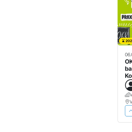
202
06.
OK
ba
Ko