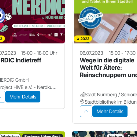
3
2023
07.2023
15:00 - 18:00 Uhr
06.07.2023
15:00 - 17:30
RDIC Indietreff
Wege in die digitale
Welt für Ältere:
Reinschnuppern un
NERDIC GmbH
ausprobieren!
Project HIVE e.V. - Nerdkultur Zentrum
Mehr Details
Mehr Details
Workshop
Business & New Work
Vortrag
Desi