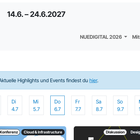
14.6. – 24.6.2027
NUEDIGITAL 2026
Mi
Aktuelle Highlights und Events findest du
hier
.
Di
Mi
Do
Fr
Sa
So
4.7
5.7
6.7
7.7
8.7
9.7
Konferenz
Cloud & Infrastructure
Diskussion
Desi