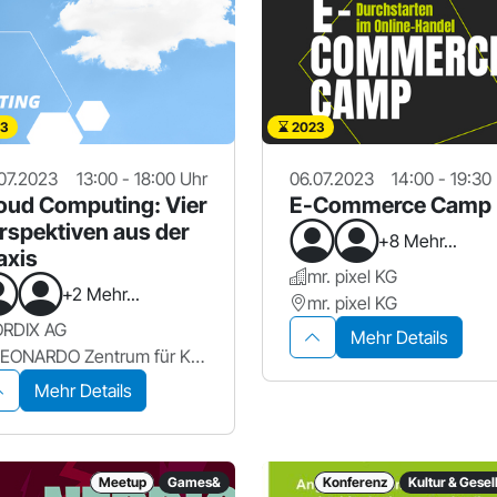
3
2023
07.2023
13:00 - 18:00 Uhr
06.07.2023
14:00 - 19:30
oud Computing: Vier
E-Commerce Camp
rspektiven aus der
+8 Mehr...
axis
mr. pixel KG
+2 Mehr...
mr. pixel KG
ORDIX AG
Mehr Details
LEONARDO Zentrum für Kreativität und Innovation
Mehr Details
Meetup
Games&
Konferenz
Kultur & Gesel