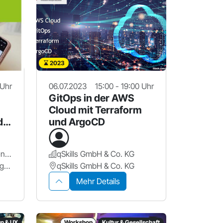
2023
 Uhr
06.07.2023
15:00 - 19:00 Uhr
GitOps in der AWS
Cloud mit Terraform
d
und ArgoCD
Stadt Nürnberg / Seniorenamt
qSkills GmbH & Co. KG
Stadtbibliothek im Bildungscampus Nürnberg
qSkills GmbH & Co. KG
Mehr Details
gn & UX
Workshop
Kultur & Gesellschaft