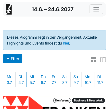
14.6. – 24.6.2027
Programm - 2023
Dieses Programm liegt in der Vergangenheit. Aktuelle
Highlights und Events findest du
hier
.
Filter
Mo
Di
Mi
Do
Fr
Sa
So
Mo
Di
3.7
4.7
5.7
6.7
7.7
8.7
9.7
10.7
11.7
Konferenz
Business & New Work