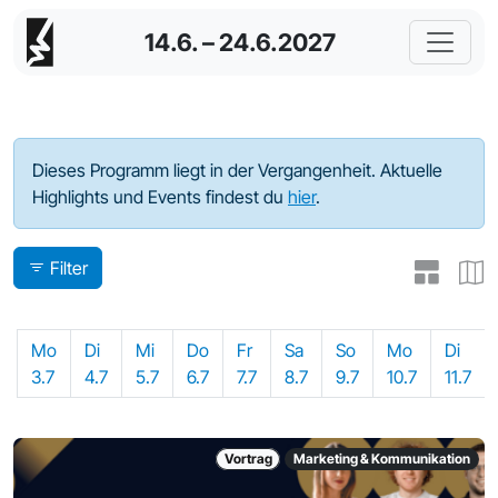
14.6. – 24.6.2027
Programm - 2023
Dieses Programm liegt in der Vergangenheit. Aktuelle
Highlights und Events findest du
hier
.
Filter
Mo
Di
Mi
Do
Fr
Sa
So
Mo
Di
3.7
4.7
5.7
6.7
7.7
8.7
9.7
10.7
11.7
Vortrag
Marketing & Kommunikation