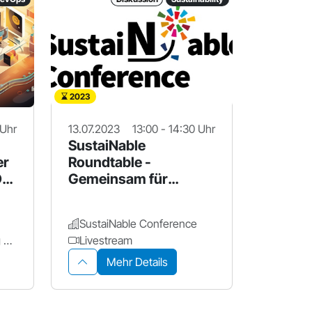
2023
 Uhr
13.07.2023
13:00 - 14:30 Uhr
SustaiNable
er
Roundtable -
D
Gemeinsam für
Klimaschutz
SustaiNable Conference
Design Offices Nürnberg Hauptbahnhof
Livestream
Mehr Details