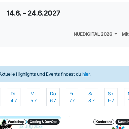
14.6. – 24.6.2027
NUEDIGITAL 2026
Mi
Aktuelle Highlights und Events findest du
hier
.
Di
Mi
Do
Fr
Sa
So
4.7
5.7
6.7
7.7
8.7
9.7
Workshop
Coding & DevOps
Konferenz
Sustain