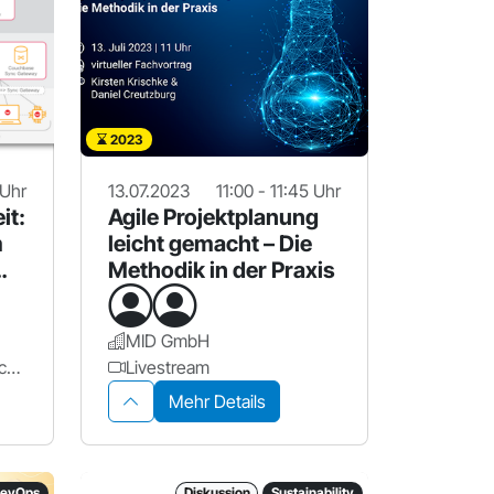
2023
 Uhr
13.07.2023
11:00 - 11:45 Uhr
it:
Agile Projektplanung
m
leicht gemacht – Die
Methodik in der Praxis
MID GmbH
PRODATO Integration Technology GmbH
Livestream
Mehr Details
DevOps
Diskussion
Sustainability