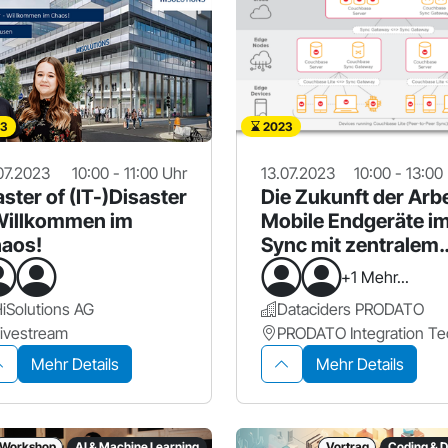
3
2023
07.2023
10:00 - 11:00 Uhr
13.07.2023
10:00 - 13:00
ster of (IT-)Disaster
Die Zukunft der Arbe
Willkommen im
Mobile Endgeräte i
aos!
Sync mit zentralem
Backend
+1 Mehr...
iSolutions AG
Dataciders PRODATO
ivestream
Mehr Details
Mehr Details
Workshop
AI & Machine Learning
Vortrag
Coding & 