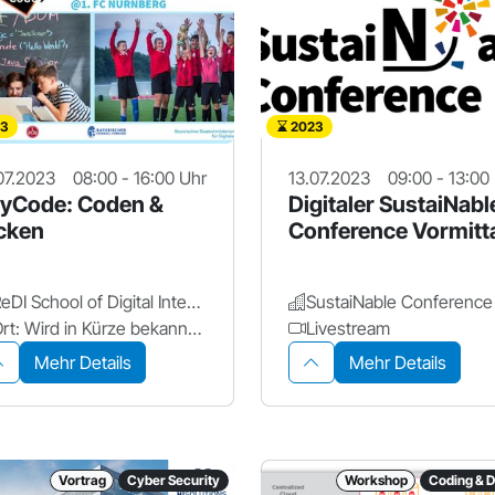
3
2023
07.2023
08:00 - 16:00 Uhr
13.07.2023
09:00 - 13:00
yCode: Coden &
Digitaler SustaiNabl
cken
Conference Vormitt
ReDI School of Digital Integration und Bayerisches Staatsministerium für Digitales
SustaiNable Conference
Ort: Wird in Kürze bekanntgegeben
Livestream
Mehr Details
Mehr Details
Vortrag
Cyber Security
Workshop
Coding & 