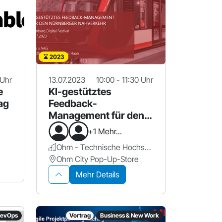
2023
 Uhr
13.07.2023
10:00 - 11:30 Uhr
e
KI-gestütztes
ag
Feedback-
Management für den
Nürnberger
+1 Mehr...
Nahverkehr
Ohm - Technische Hochschule Nürnberg Georg Simon Ohm
Ohm City Pop-Up-Store
Mehr Details
DevOps
Vortrag
Business & New Work