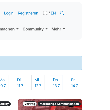
Login
Registrieren
DE
/
EN
tmachen
Community
Mehr
Mo
Di
Mi
Do
Fr
10.7
11.7
12.7
13.7
14.7
ability
Vortrag
Marketing & Kommunikation