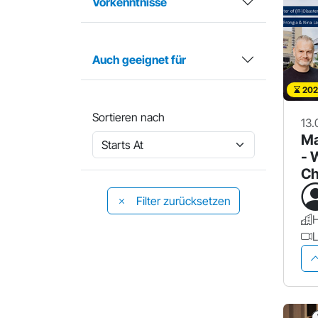
Vorkenntnisse
Auch geeignet für
202
Sortieren nach
13.
Ma
- 
Ch
Filter zurücksetzen
H
L