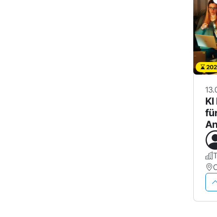
202
13.
KI
fü
An