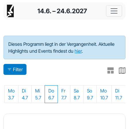
14.6. – 24.6.2027
Programm - 2023
Dieses Programm liegt in der Vergangenheit. Aktuelle
Highlights und Events findest du
hier
.
Filter
Mo
Di
Mi
Do
Fr
Sa
So
Mo
Di
3.7
4.7
5.7
6.7
7.7
8.7
9.7
10.7
11.7