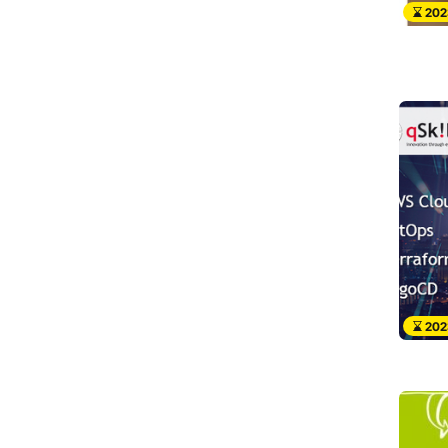
202
202