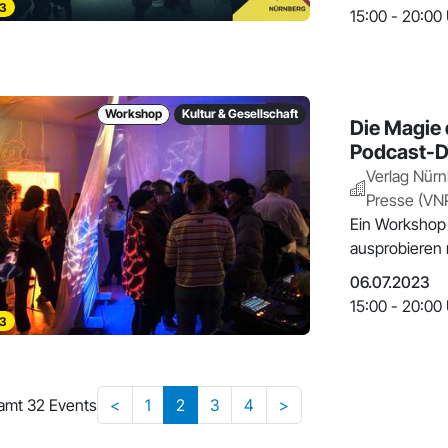
3
15:00 - 20:00
Workshop
Kultur & Gesellschaft
Die Magie
Podcast-D
Verlag Nürn
Presse (VN
Ein Workshop 
ausprobieren
06.07.2023
15:00 - 20:00
3
amt 32 Events
<
1
2
3
4
>