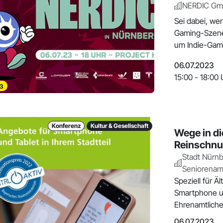
NERDIC G
Sei dabei, wen
Gaming-Szene 
um Indie-Game
06.07.2023
15:00 - 18:00 
3
Konferenz
Kultur & Gesellschaft
Wege in die
Reinschnu
Stadt Nürnb
Seniorenam
Speziell für Ä
Smartphone un
Ehrenamtliche
06.07.2023