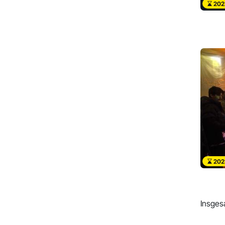
202
202
Insges