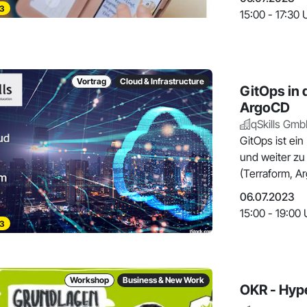
3
15:00 - 17:30 
Vortrag
Cloud & Infrastructure
GitOps in 
ArgoCD
qSkills Gmb
GitOps ist ei
und weiter zu 
(Terraform, A
06.07.2023
15:00 - 19:00 
3
Workshop
Business & New Work
OKR - Hyp