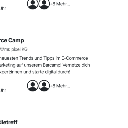
+8 Mehr...
Uhr
ce Camp
mr. pixel KG
 neuesten Trends und Tipps im E-Commerce
rketing auf unserem Barcamp! Vernetze dich
pert:innen und starte digital durch!
+8 Mehr...
Uhr
ietreff