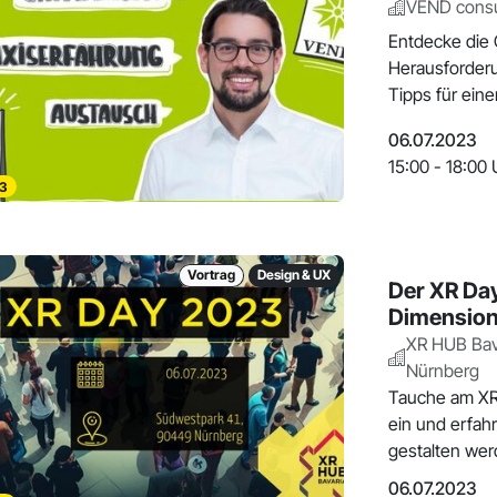
VEND cons
Entdecke die 
Herausforder
Tipps für ein
06.07.2023
15:00 - 18:00 
3
Vortrag
Design & UX
Der XR Day
Dimension
XR HUB Bav
Nürnberg
Tauche am XR 
ein und erfah
gestalten wer
06.07.2023