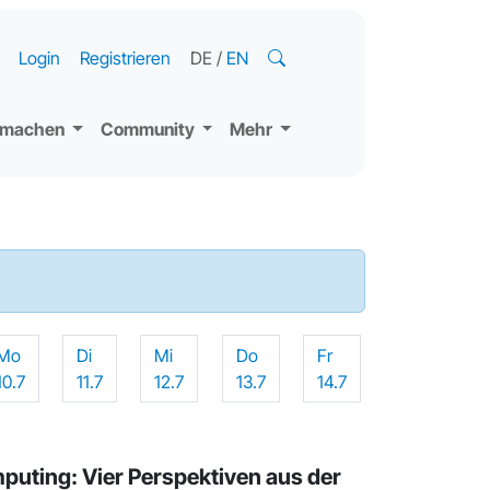
Login
Registrieren
DE
/
EN
tmachen
Community
Mehr
Mo
Di
Mi
Do
Fr
10.7
11.7
12.7
13.7
14.7
uting: Vier Perspektiven aus der