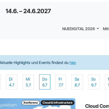
14.6. – 24.6.2027
NUEDIGITAL 2026
Mi
Aktuelle Highlights und Events findest du
hier
.
Di
Mi
Do
Fr
Sa
So
4.7
5.7
6.7
7.7
8.7
9.7
Konferenz
Cloud & Infrastructure
Cloud Comp