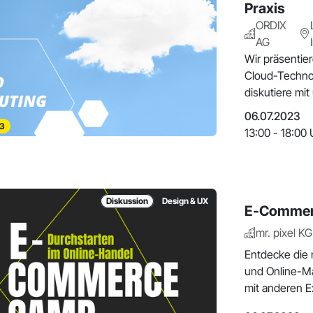
Praxis
ORDIX
AG
Wir präsentie
Cloud-Techno
diskutiere mit
06.07.2023
3
13:00 - 18:00 
Diskussion
Design & UX
E-Commer
mr. pixel KG
Entdecke die
und Online-Ma
mit anderen Ex