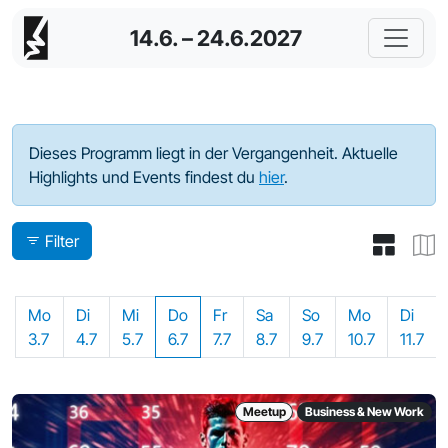
14.6. – 24.6.2027
Programm - 2023
Dieses Programm liegt in der Vergangenheit. Aktuelle
Highlights und Events findest du
hier
.
Filter
Mo
Di
Mi
Do
Fr
Sa
So
Mo
Di
3.7
4.7
5.7
6.7
7.7
8.7
9.7
10.7
11.7
Meetup
Business & New Work