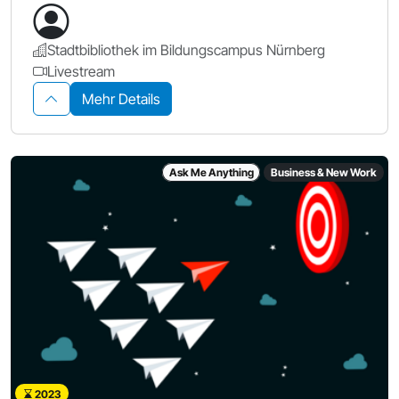
Stadtbibliothek im Bildungscampus Nürnberg
Livestream
Mehr Details
Ask Me Anything
Business & New Work
2023