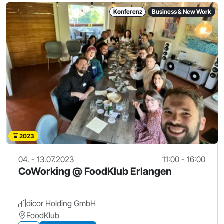
Konferenz
Business & New Work
2023
04. - 13.07.2023
11:00 - 16:00
CoWorking @ FoodKlub Erlangen
dicor Holding GmbH
FoodKlub