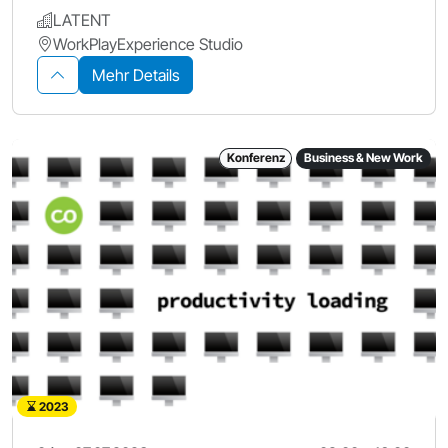
LATENT
WorkPlayExperience Studio
Mehr Details
Konferenz
Business & New Work
2023