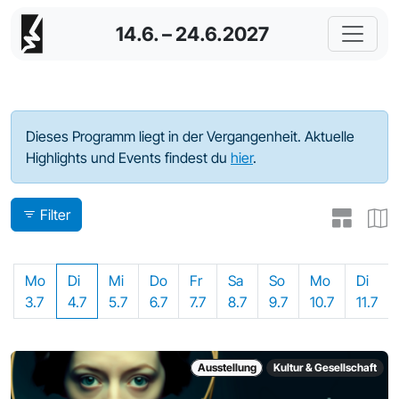
14.6. – 24.6.2027
Programm - 2023
Dieses Programm liegt in der Vergangenheit. Aktuelle
Highlights und Events findest du
hier
.
Filter
Mo
Di
Mi
Do
Fr
Sa
So
Mo
Di
3.7
4.7
5.7
6.7
7.7
8.7
9.7
10.7
11.7
Ausstellung
Kultur & Gesellschaft