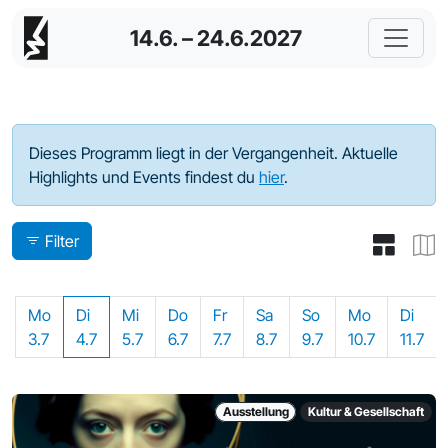
14.6. – 24.6.2027
Programm - 2023
Dieses Programm liegt in der Vergangenheit. Aktuelle
Highlights und Events findest du
hier
.
Filter
Mo
Di
Mi
Do
Fr
Sa
So
Mo
Di
3.7
4.7
5.7
6.7
7.7
8.7
9.7
10.7
11.7
Ausstellung
Kultur & Gesellschaft