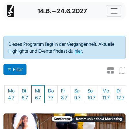
14.6. – 24.6.2027
Programm - 2022
Dieses Programm liegt in der Vergangenheit. Aktuelle
Highlights und Events findest du
hier
.
Filter
Mo
Di
Mi
Do
Fr
Sa
So
Mo
Di
4.7
5.7
6.7
7.7
8.7
9.7
10.7
11.7
12.7
Konferenz
Kommunikation & Marketing