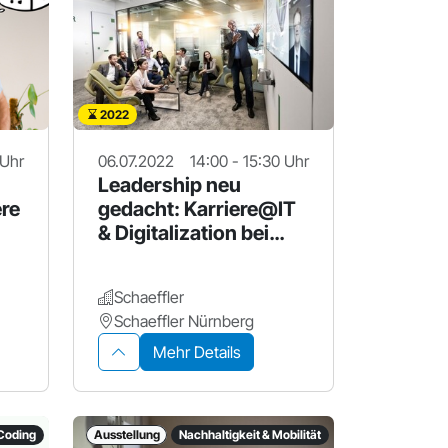
2022
 Uhr
06.07.2022
14:00 - 15:30 Uhr
Leadership neu
ere
gedacht: Karriere@IT
& Digitalization bei
Schaeffler
Schaeffler
Schaeffler Nürnberg
Mehr Details
Coding
Ausstellung
Nachhaltigkeit & Mobilität