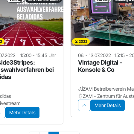
2
2022
07.2022
15:00 - 15:45 Uhr
06. - 13.07.2022
15:15 - 2
side3Stripes:
Vintage Digital -
swahlverfahren bei
Konsole & Co
idas
didas
ivestream
Mehr Details
Mehr Details