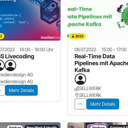
2
2022
07.2022
14:00 - 16:00 Uhr
06.07.2022
15:00 - 17:00
S Livecoding
Real-Time Data
Pipelines mit Apach
Kafka
mediendesign AG
mediendesign AG
SELLWERK
Mehr Details
SELLWERK
Mehr Details
Vortrag
New Work & Health
Vortrag
Gaming & E