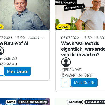
2
2022
07.2022
13:00 - 14:00 Uhr
06.07.2022
13:30 - 15:30
e Future of AI
Was erwartest du
eigentlich, was and
von dir erwarten?
revisto AG
revisto AG
BRANDAD
Mehr Details
WORK | IN FÜRTH
Mehr Details
Demo
FutureTech & Coding
Workshop
FutureTech & 