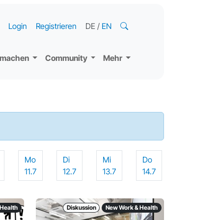
Login
Registrieren
DE
/
EN
tmachen
Community
Mehr
Mo
Di
Mi
Do
11.7
12.7
13.7
14.7
Health
Diskussion
New Work & Health