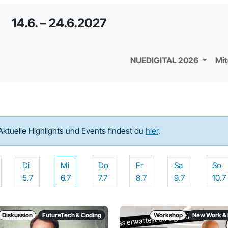
14.6. – 24.6.2027
NUEDIGITAL 2026
Mi
Aktuelle Highlights und Events findest du
hier
.
Di
Mi
Do
Fr
Sa
So
5.7
6.7
7.7
8.7
9.7
10.7
Diskussion
FutureTech & Coding
Workshop
New Work & 