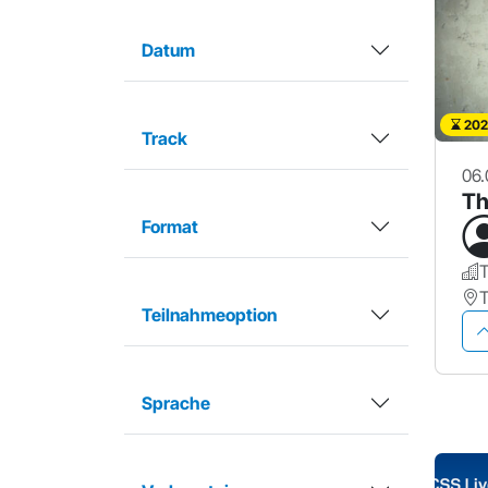
Datum
202
Track
06.
Th
Format
T
T
Teilnahmeoption
Sprache