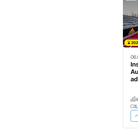
202
06.
In
Au
ad
a
L