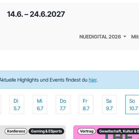
14.6. – 24.6.2027
NUEDIGITAL 2026
Mi
Aktuelle Highlights und Events findest du
hier
.
Di
Mi
Do
Fr
Sa
So
5.7
6.7
7.7
8.7
9.7
10.7
Konferenz
Gaming & ESports
Vortrag
Gesellschaft, Kultur & 