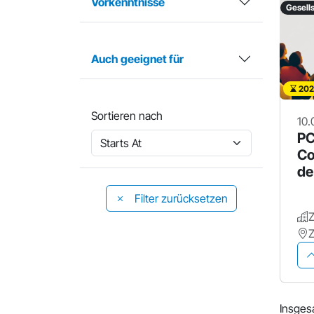
Vorkenntnisse
Gesells
Auch geeignet für
202
Sortieren nach
10.
P
Co
de
Filter zurücksetzen
Insges