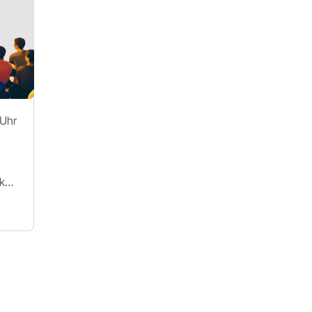
 Uhr
ZAM Betreiberverein Makerspace+ für Erlangen