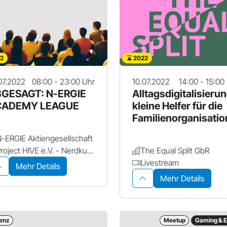
2
2022
07.2022
08:00 - 23:00 Uhr
10.07.2022
14:00 - 15:00
GESAGT: N-ERGIE
Alltagsdigitalisierun
CADEMY LEAGUE
kleine Helfer für die
Familienorganisatio
-ERGIE Aktiengesellschaft
Project HIVE e.V. - Nerdkultur Zentrum
The Equal Split GbR
Livestream
Mehr Details
Mehr Details
enz
Meetup
Gaming & E