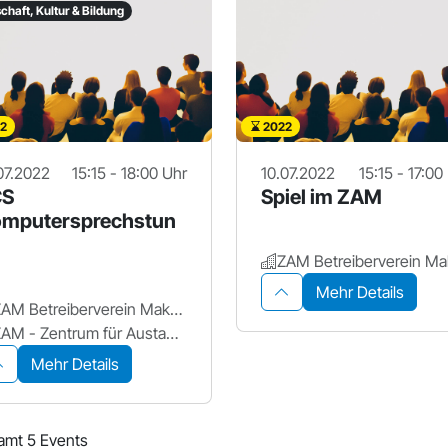
chaft, Kultur & Bildung
2
2022
07.2022
15:15 - 18:00 Uhr
10.07.2022
15:15 - 17:00
CS
Spiel im ZAM
mputersprechstun
Mehr Details
ZAM Betreiberverein Makerspace+ für Erlangen
ZAM - Zentrum für Austausch und Machen
Mehr Details
amt 5 Events