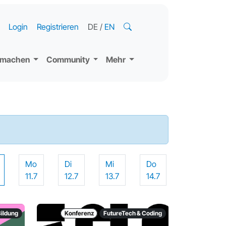
Login
Registrieren
DE
/
EN
tmachen
Community
Mehr
Mo
Di
Mi
Do
11.7
12.7
13.7
14.7
Bildung
Konferenz
FutureTech & Coding