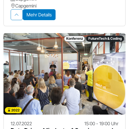
Capgemini
Mehr Details
Konferenz
FutureTech & Coding
2022
12.07.2022
15:00 - 19:00 Uhr