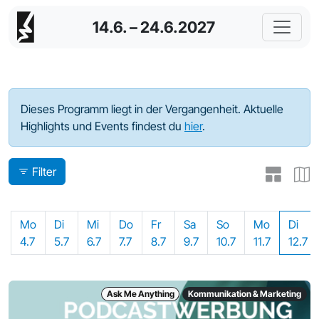
14.6. – 24.6.2027
Programm - 2022
Dieses Programm liegt in der Vergangenheit. Aktuelle
Highlights und Events findest du
hier
.
Filter
Mo
Di
Mi
Do
Fr
Sa
So
Mo
Di
4.7
5.7
6.7
7.7
8.7
9.7
10.7
11.7
12.7
Ask Me Anything
Kommunikation & Marketing