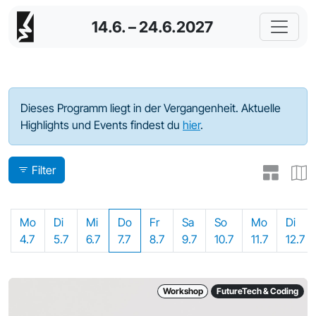
14.6. – 24.6.2027
Programm - 2022
Dieses Programm liegt in der Vergangenheit. Aktuelle
Highlights und Events findest du
hier
.
Filter
Mo
Di
Mi
Do
Fr
Sa
So
Mo
Di
4.7
5.7
6.7
7.7
8.7
9.7
10.7
11.7
12.7
Workshop
FutureTech & Coding