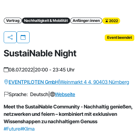
Vortrag
Nachhaltigkeit & Mobilität
Anfänger:innen
2022
Event beendet
Teilen
SustaiNable Night
08.07.2022
|
20:00 - 23:45 Uhr
EVENTPILOTEN GmbH
|
Weinmarkt 4 4, 90403 Nürnberg
Sprache: Deutsch
|
Webseite
Meet the SustaiNable Community - Nachhaltig genießen,
netzwerken und feiern – kombiniert mit exklusiven
Wissenshappen zu nachhaltigem Genuss
#Future
#Klima