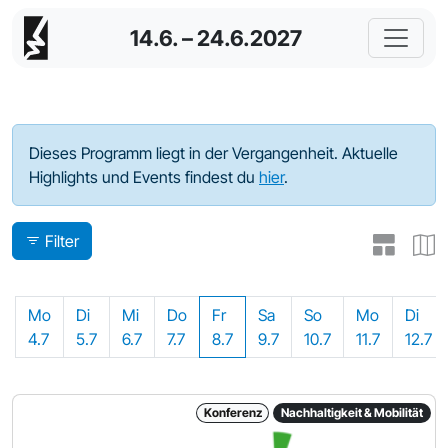
14.6. – 24.6.2027
Programm - 2022
Dieses Programm liegt in der Vergangenheit. Aktuelle
Highlights und Events findest du
hier
.
Filter
Mo
Di
Mi
Do
Fr
Sa
So
Mo
Di
4.7
5.7
6.7
7.7
8.7
9.7
10.7
11.7
12.7
Konferenz
Nachhaltigkeit & Mobilität