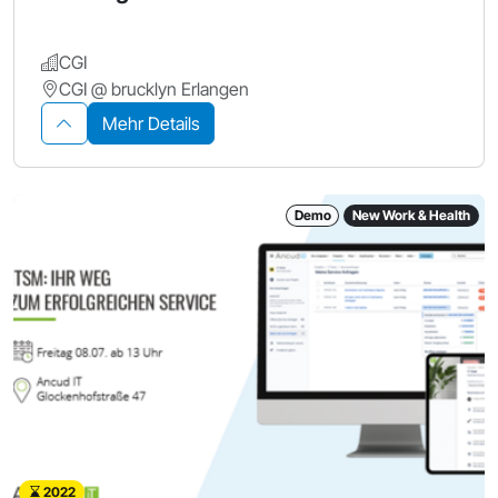
CGI
CGI @ brucklyn Erlangen
Mehr Details
Demo
New Work & Health
2022