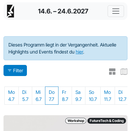
14.6. – 24.6.2027
Programm - 2022
Dieses Programm liegt in der Vergangenheit. Aktuelle
Highlights und Events findest du
hier
.
Filter
Mo
Di
Mi
Do
Fr
Sa
So
Mo
Di
4.7
5.7
6.7
7.7
8.7
9.7
10.7
11.7
12.7
Workshop
FutureTech & Coding