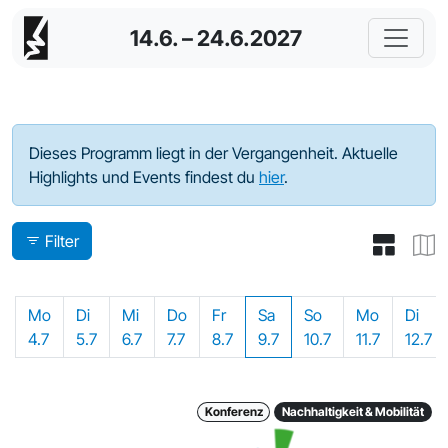
14.6. – 24.6.2027
Programm - 2022
Dieses Programm liegt in der Vergangenheit. Aktuelle
Highlights und Events findest du
hier
.
Filter
Mo
Di
Mi
Do
Fr
Sa
So
Mo
Di
4.7
5.7
6.7
7.7
8.7
9.7
10.7
11.7
12.7
Konferenz
Nachhaltigkeit & Mobilität