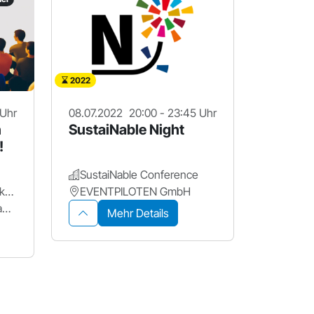
2022
 Uhr
08.07.2022
20:00 - 23:45 Uhr
n
SustaiNable Night
!
SustaiNable Conference
ZAM Betreiberverein Makerspace+ für Erlangen
EVENTPILOTEN GmbH
ZAM - Zentrum für Austausch und Machen
Mehr Details