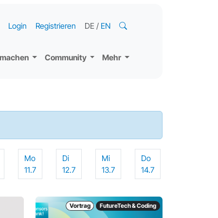
Login
Registrieren
DE
/
EN
tmachen
Community
Mehr
Mo
Di
Mi
Do
11.7
12.7
13.7
14.7
Vortrag
FutureTech & Coding