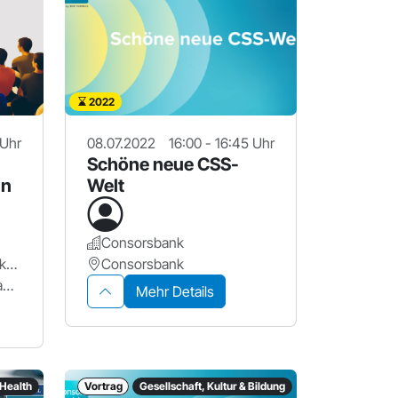
2022
 Uhr
08.07.2022
16:00 - 16:45 Uhr
Schöne neue CSS-
un
Welt
Consorsbank
ZAM Betreiberverein Makerspace+ für Erlangen
Consorsbank
ZAM - Zentrum für Austausch und Machen
Mehr Details
Health
Vortrag
Gesellschaft, Kultur & Bildung