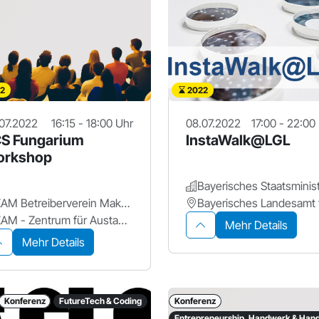
2
2022
07.2022
16:15 - 18:00 Uhr
08.07.2022
17:00 - 22:00
S Fungarium
InstaWalk@LGL
orkshop
ZAM Betreiberverein Makerspace+ für Erlangen
ZAM - Zentrum für Austausch und Machen
Mehr Details
Mehr Details
Konferenz
FutureTech & Coding
Konferenz
Entrepreneurship, Handwerk & Hand