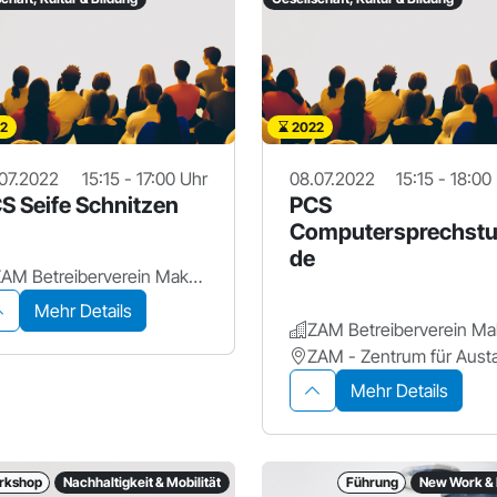
2
2022
07.2022
15:15 - 17:00 Uhr
08.07.2022
15:15 - 18:00
S Seife Schnitzen
PCS
Computersprechst
de
ZAM Betreiberverein Makerspace+ für Erlangen
Mehr Details
Mehr Details
rkshop
Nachhaltigkeit & Mobilität
Führung
New Work & 