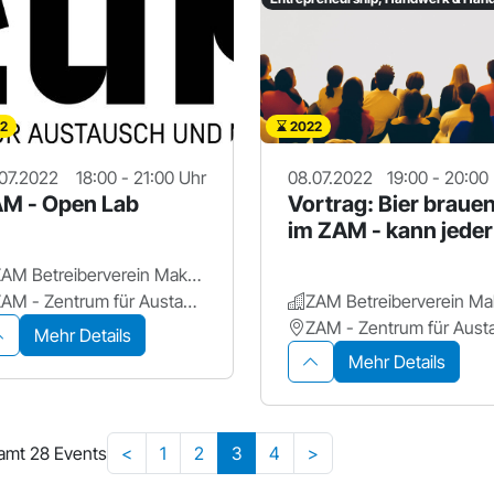
2
2022
07.2022
18:00 - 21:00 Uhr
08.07.2022
19:00 - 20:00
M - Open Lab
Vortrag: Bier braue
im ZAM - kann jeder
ZAM Betreiberverein Makerspace+ für Erlangen
ZAM - Zentrum für Austausch und Machen
Mehr Details
Mehr Details
amt 28 Events
<
1
2
3
4
>