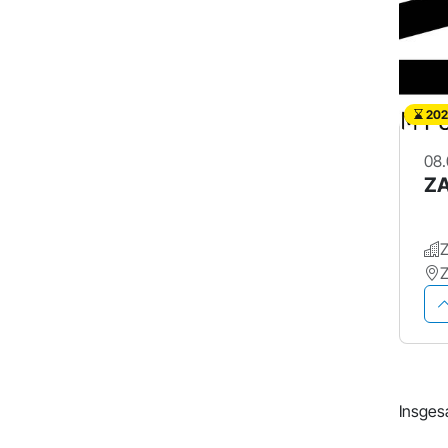
202
08.
ZA
Insges