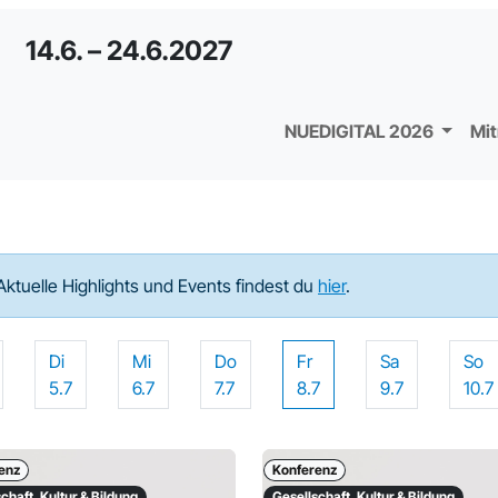
14.6. – 24.6.2027
NUEDIGITAL 2026
Mi
Aktuelle Highlights und Events findest du
hier
.
Di
Mi
Do
Fr
Sa
So
5.7
6.7
7.7
8.7
9.7
10.7
enz
Konferenz
chaft, Kultur & Bildung
Gesellschaft, Kultur & Bildung