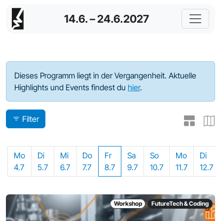
14.6. – 24.6.2027
Programm - 2022
Dieses Programm liegt in der Vergangenheit. Aktuelle
Highlights und Events findest du
hier
.
Filter
Mo
Di
Mi
Do
Fr
Sa
So
Mo
Di
4.7
5.7
6.7
7.7
8.7
9.7
10.7
11.7
12.7
Workshop
FutureTech & Coding